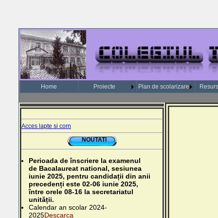
Home
Proiecte
Plan de scolarizare
Resur
Acces lapte si corn
NOUTATI
Perioada de înscriere la examenul
de Bacalaureat national, sesiunea
iunie 2025, pentru candidații din anii
precedenți este 02-06 iunie 2025,
între orele 08-16 la secretariatul
unității.
Calendar an scolar 2024-
2025
Descarca