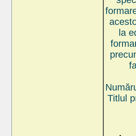
formare
acesto
la e
formar
precum
f
Numărul
Titlul 