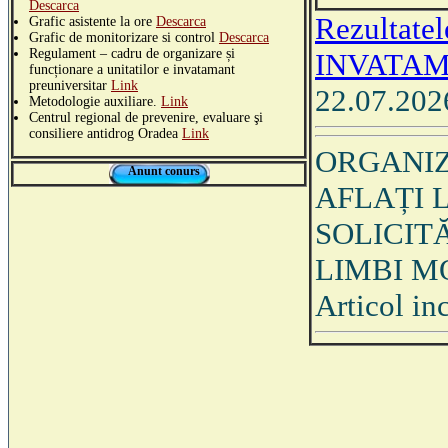
Descarca
Rezultate
Grafic asistente la ore
Descarca
Grafic de monitorizare si control
Descarca
Regulament – cadru de organizare și
INVATAM
funcționare a unitatilor e invatamant
preuniversitar
Link
22.07.202
Metodologie auxiliare.
Link
Centrul regional de prevenire, evaluare şi
consiliere antidrog Oradea
Link
ORGANIZ
Anunt conurs
AFLAȚI 
SOLICITĂ
LIMBI M
Articol i